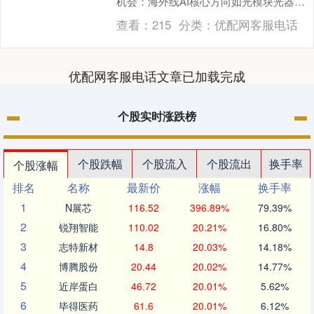
机会：海外线AI核心方向如光模块光器
件、液冷等领域值得重视，持续核心推
查看：
215
分类：
优配网客服电话
荐；此外国产....
优配网客服电话文章已加载完成
个股实时涨跌榜
个股跌幅
个股流入
个股流出
换手率
个股涨幅
排名
名称
最新价
涨幅
换手率
1
N展芯
116.52
396.89%
79.39%
2
锐翔智能
110.02
20.21%
16.80%
3
志特新材
14.8
20.03%
14.18%
4
博腾股份
20.44
20.02%
14.77%
5
近岸蛋白
46.72
20.01%
5.62%
6
毕得医药
61.6
20.01%
6.12%