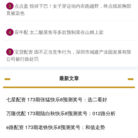
点点盈 惊掉下巴！女子穿运动内衣跑越野，终点线前胸部
3
竟被染色
应牛配 太二酸菜鱼等多款预制菜在山姆上架
4
宝贷配资 因不正当竞争行为，深圳市城建产业园发展有限
5
公司被行政处罚
最新文章
七星配资 173期张猛快乐8预测奖号：选二看好
万隆优配 173期陆白秋快乐8预测奖号：012路分析
e路配资 173期老铁快乐8预测奖号：和值走势