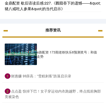
金鼎配资 歇后语读后感:227.《囫囵吞下的遗憾——&quot;
猪八戒吃人参果&quot;的当代启示》
推荐资讯
e路配资 173期老铁快乐8预测奖号：和值
走势
​财惠赚 钟薛高：“雪糕刺客”跌落启示录
1
​点点盈 惊掉下巴！女子穿运动内衣跑越野，终点线前胸部
2
竟被染色