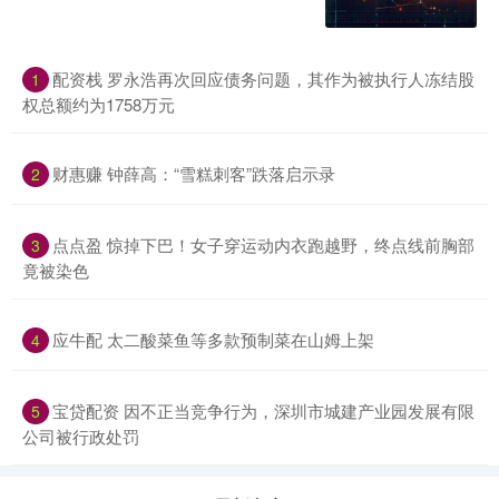
配资栈 罗永浩再次回应债务问题，其作为被执行人冻结股
1
权总额约为1758万元
财惠赚 钟薛高：“雪糕刺客”跌落启示录
2
点点盈 惊掉下巴！女子穿运动内衣跑越野，终点线前胸部
3
竟被染色
应牛配 太二酸菜鱼等多款预制菜在山姆上架
4
宝贷配资 因不正当竞争行为，深圳市城建产业园发展有限
5
公司被行政处罚