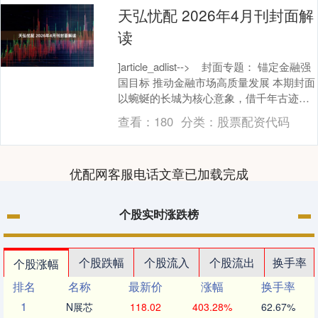
天弘忧配 2026年4月刊封面解
读
]article_adlist--> 封面专题： 锚定金融强
国目标 推动金融市场高质量发展 本期封面
以蜿蜒的长城为核心意象，借千年古迹的
雄浑气魄，呼应“锚....
查看：
180
分类：
股票配资代码
优配网客服电话文章已加载完成
个股实时涨跌榜
个股跌幅
个股流入
个股流出
换手率
个股涨幅
排名
名称
最新价
涨幅
换手率
1
N展芯
118.02
403.28%
62.67%