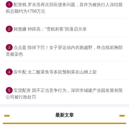
配资栈 罗永浩再次回应债务问题，其作为被执行人冻结股
1
权总额约为1758万元
财惠赚 钟薛高：“雪糕刺客”跌落启示录
2
点点盈 惊掉下巴！女子穿运动内衣跑越野，终点线前胸部
3
竟被染色
应牛配 太二酸菜鱼等多款预制菜在山姆上架
4
宝贷配资 因不正当竞争行为，深圳市城建产业园发展有限
5
公司被行政处罚
最新文章