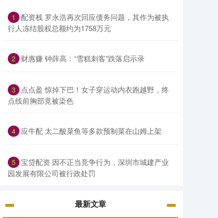
配资栈 罗永浩再次回应债务问题，其作为被执
1
行人冻结股权总额约为1758万元
财惠赚 钟薛高：“雪糕刺客”跌落启示录
2
点点盈 惊掉下巴！女子穿运动内衣跑越野，终
3
点线前胸部竟被染色
应牛配 太二酸菜鱼等多款预制菜在山姆上架
4
宝贷配资 因不正当竞争行为，深圳市城建产业
5
园发展有限公司被行政处罚
最新文章