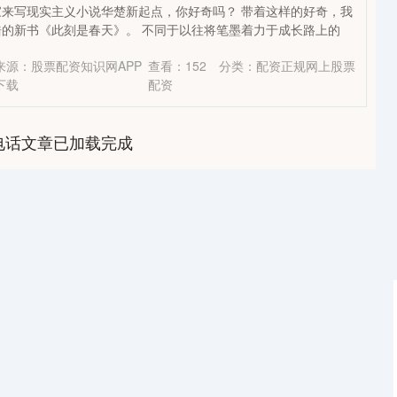
来写现实主义小说华楚新起点，你好奇吗？ 带着这样的好奇，我
的新书《此刻是春天》。 不同于以往将笔墨着力于成长路上的
来源：股票配资知识网APP
查看：
152
分类：
配资正规网上股票
下载
配资
电话文章已加载完成
沪深300
4651.31
-0.24%
-6.85
-0.15%