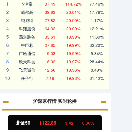
1
N津富
37.49
114.72%
77.46%
2
威尔高
39.83
20.01%
17.76%
3
锴威特
77.82
20.00%
1.17%
4
科翔股份
64.32
20.00%
12.21%
5
蜀道装备
33.61
19.99%
11.69%
6
中巨芯
27.85
19.99%
32.20%
7
广哈通信
19.03
19.99%
5.84%
8
欣天科技
18.02
19.97%
28.44%
9
飞天诚信
12.56
19.96%
8.49%
10
任子行
7.16
19.93%
31.42%
沪深京行情 实时轮播
北证50
1122.88
创业板
3.42
0.30%