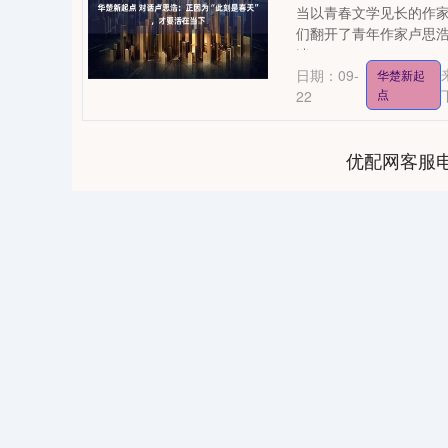
当以青春文学见长的作家
们翻开了青年作家卢思浩
迷....
日期：09-
华楚新起
点
22
优配网客服
35
深证成指
14110.12
21.92
0.57%
-34.08