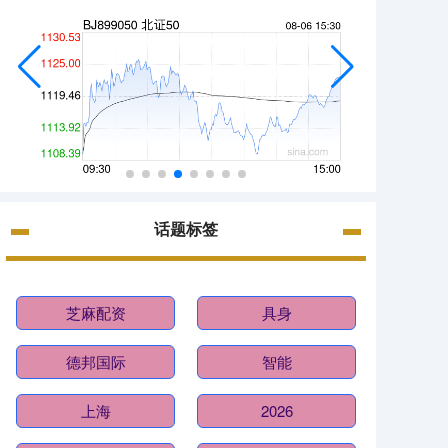
话题标签
芝麻配资
具身
德邦国际
智能
上海
2026