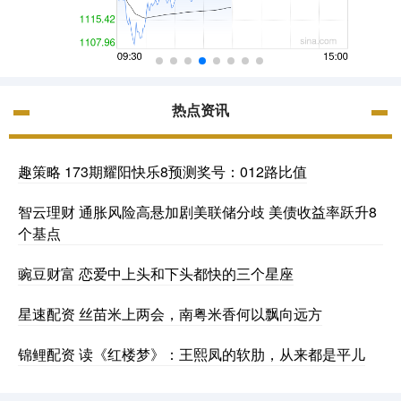
热点资讯
趣策略 173期耀阳快乐8预测奖号：012路比值
智云理财 通胀风险高悬加剧美联储分歧 美债收益率跃升8
个基点
豌豆财富 恋爱中上头和下头都快的三个星座
星速配资 丝苗米上两会，南粤米香何以飘向远方
锦鲤配资 读《红楼梦》：王熙凤的软肋，从来都是平儿