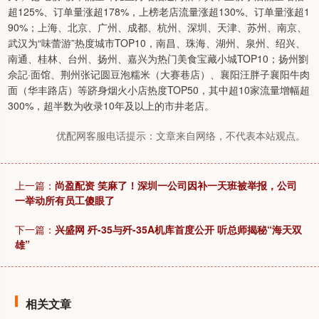
超125%、订单量涨超178%，上榜老店流量涨超130%、订单量涨超1
90%；上海、北京、广州、成都、杭州、深圳、天津、苏州、南京、
武汉为“味蕾游”热度城市TOP10，南昌、珠海、湖州、泉州、绍兴、
南通、桂林、台州、扬州、嘉兴为热门美食宝藏小城TOP10；扬州劉
佘記·面馆、荆州张记圆豆泡糯米（大赛巷店）、襄阳汪胖子襄阳牛肉
面（华丰路店）等跻身烟火小店热度TOP50，其中超10家流量增幅超
300%，超半数为收录10年及以上的市井老店。
优配网客服电话提示：文章来自网络，不代表本站观点。
上一篇：
尚盈配资 笑麻了！深圳一公司因补一天班被举报，公司
一举动所有员工傻眼了
下一篇：
兴盛网 歼-35与歼-35A机库首度公开 听总师揭秘“海天双
雄”
相关文章