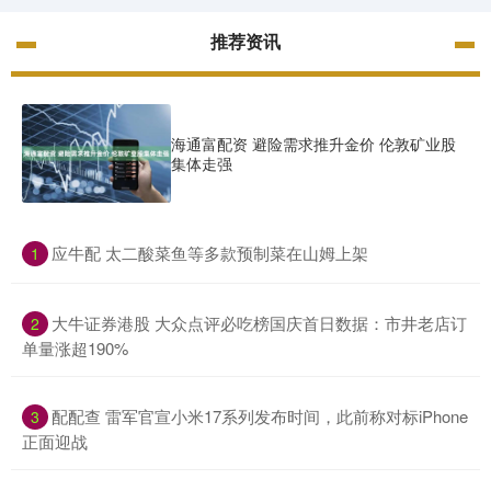
推荐资讯
海通富配资 避险需求推升金价 伦敦矿业股
集体走强
​应牛配 太二酸菜鱼等多款预制菜在山姆上架
1
​大牛证券港股 大众点评必吃榜国庆首日数据：市井老店订
2
单量涨超190%
​配配查 雷军官宣小米17系列发布时间，此前称对标iPhone
3
正面迎战