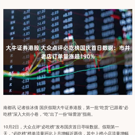
南都讯 记者徐冰倩 国庆假期大牛证券港股，第一批“吃货”已跟着“必
吃榜”深入大街小巷，“吃”出了一份“味蕾游”指南。
10月2日，大众点评“必吃榜”发布国庆首日寻味数据。假期第一
天，“必吃榜”榜单流量环比上月增幅近两倍，其中上榜小店流量增幅