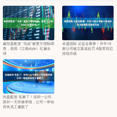
鑫恒盈配资 “鸟叔”被警方强制调
卓盛国际 证监会重拳！开年19
查，曾因《江南style》红遍全
家公司被立案或处罚 A股零容忍
球
持续升级
尚盈配资 笑麻了！深圳一公司
因补一天班被举报，公司一举动
所有员工傻眼了