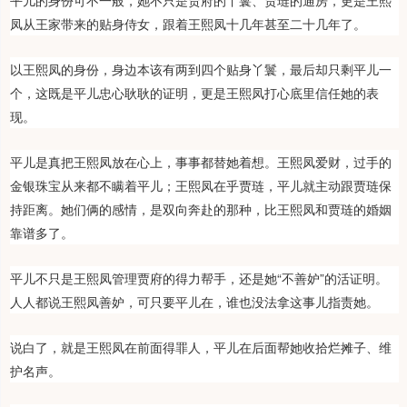
平儿的身份可不一般，她不只是贾府的丫鬟、贾琏的通房，更是王熙
凤从王家带来的贴身侍女，跟着王熙凤十几年甚至二十几年了。
以王熙凤的身份，身边本该有两到四个贴身丫鬟，最后却只剩平儿一
个，这既是平儿忠心耿耿的证明，更是王熙凤打心底里信任她的表
现。
平儿是真把王熙凤放在心上，事事都替她着想。王熙凤爱财，过手的
金银珠宝从来都不瞒着平儿；王熙凤在乎贾琏，平儿就主动跟贾琏保
持距离。她们俩的感情，是双向奔赴的那种，比王熙凤和贾琏的婚姻
靠谱多了。
平儿不只是王熙凤管理贾府的得力帮手，还是她“不善妒”的活证明。
人人都说王熙凤善妒，可只要平儿在，谁也没法拿这事儿指责她。
说白了，就是王熙凤在前面得罪人，平儿在后面帮她收拾烂摊子、维
护名声。