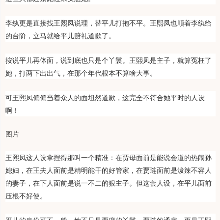
李纨更是直接找王熙凤说理，替平儿打抱不平。王熙凤也顺着李纨给
的台阶，立马就给平儿赔礼道歉了。
按说平儿再体面，说到底也只是个丫鬟。王熙凤是主子，就算冤枉了
她，打两下出出气，在那个年代根本不算啥大事。
可王熙凤偏偏当着众人的面坦然道歉，这完全不符合她平时的人设
啊！
图片
王熙凤这人设拿捏得那叫一个精准：在贾母面前是能说会道的热闹孙
媳妇，在王夫人面前是精明能干的好管家，在贾琏面前是泼辣不容人
的妻子，在下人面前是说一不二的狠主子。但这套人设，在平儿面前
压根不好使。