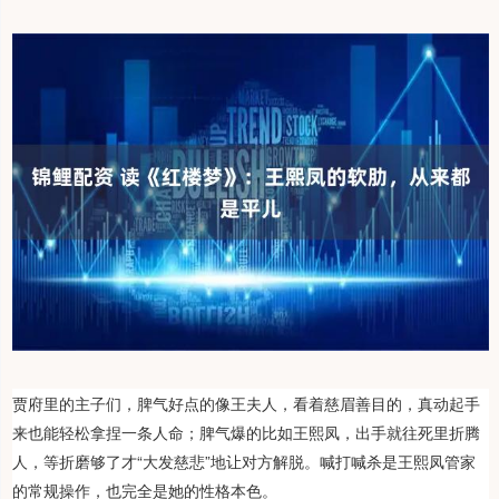
贾府里的主子们，脾气好点的像王夫人，看着慈眉善目的，真动起手
来也能轻松拿捏一条人命；脾气爆的比如王熙凤，出手就往死里折腾
人，等折磨够了才“大发慈悲”地让对方解脱。喊打喊杀是王熙凤管家
的常规操作，也完全是她的性格本色。