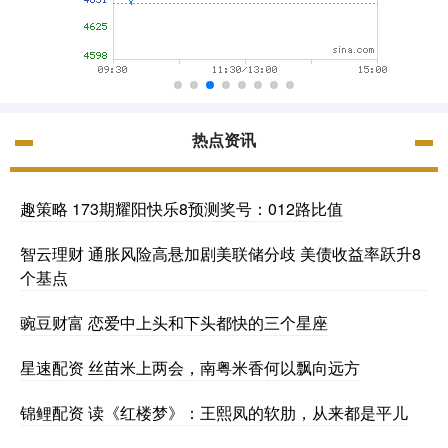
热点资讯
趣策略 173期耀阳快乐8预测奖号：012路比值
智云理财 通胀风险高悬加剧美联储分歧 美债收益率跃升8
个基点
豌豆财富 恋爱中上头和下头都快的三个星座
星速配资 丝苗米上两会，南粤米香何以飘向远方
锦鲤配资 读《红楼梦》：王熙凤的软肋，从来都是平儿