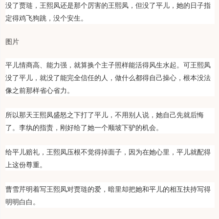
没了贾琏，王熙凤还是那个厉害的王熙凤，但没了平儿，她的日子指
定得鸡飞狗跳，没个安生。
图片
平儿情商高、能力强，就算换个主子照样能活得风生水起。可王熙凤
没了平儿，就没了能完全信任的人，做什么都得自己操心，根本没法
像之前那样省心省力。
所以那天王熙凤盛怒之下打了平儿，不用别人说，她自己先就后悔
了。李纨的指责，刚好给了她一个顺坡下驴的机会。
给平儿赔礼，王熙凤压根不觉得掉面子，因为在她心里，平儿就配得
上这份尊重。
曹雪芹明着写王熙凤对贾琏的爱，暗里却把她和平儿的相互扶持写得
明明白白。