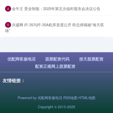
​金牛王 景业智能：2025年第五次临时股东会决议公告
4
​兴盛网 歼-35与歼-35A机库首度公开 听总师揭秘“海天双
5
雄”
优配网客服电话
股票配资代码
按天股票配资
配资正规网上股票配资
友情链接：
Powered by
优配网客服电话
RSS地图
HTML地图
Copyright
© 2013-2025