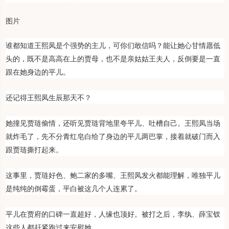
图片
谁都知道王熙凤是个强势的主儿，可你们敢信吗？能让她心甘情愿低
头的，既不是高高在上的贾母，也不是亲姑姑王夫人，反倒要是一直
跟在她身边的平儿。
还记得王熙凤生辰那天不？
她撞见贾琏偷情，还听见贾琏背地里夸平儿、吐槽自己。王熙凤当场
就炸毛了，先不分青红皂白给了身边的平儿两巴掌，接着就破门而入
跟贾琏撕打起来。
这事里，贾琏好色、鲍二家的多嘴、王熙凤发火都能理解，唯独平儿
是纯纯的倒霉蛋，平白被这几个人连累了。
平儿在贾府的口碑一直超好，人缘也顶好。被打之后，李纨、薛宝钗
这些人都赶紧跑过来安慰她。