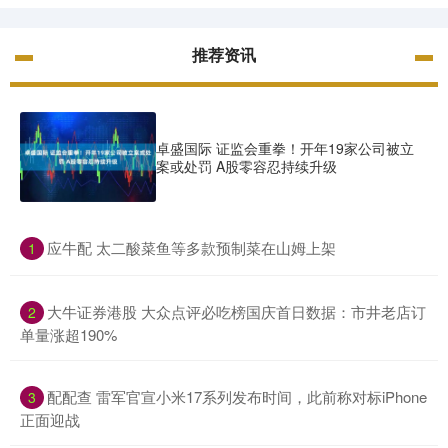
推荐资讯
卓盛国际 证监会重拳！开年19家公司被立
案或处罚 A股零容忍持续升级
​应牛配 太二酸菜鱼等多款预制菜在山姆上架
1
​大牛证券港股 大众点评必吃榜国庆首日数据：市井老店订
2
单量涨超190%
​配配查 雷军官宣小米17系列发布时间，此前称对标iPhone
3
正面迎战