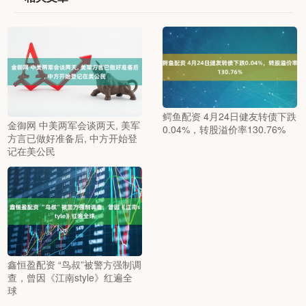
鳄鱼配资 4月24日健友转债下跌
金御网 中美两军会谈两天, 美军
0.04%，转股溢价率130.76%
方言已做好准备后, 中方开始登
记在美公民
鑫恒盈配资 “鸟叔”被警方强制调
查，曾因《江南style》红遍全
球