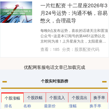
一片红配资 十二星座2026年3
月24号运势：沟通不畅，容易
憋火，合理疏导
每晚9点发布运势，喜欢的话请关注和置顶
公众号~这是本订阅号的第4451运势以北
京时间为准！上升星座为主，太阳星座为
辅，都要看！本月重点日期2、3、5、6、
查看：
185
分类：
股票配资代码
7、8....
优配网客服电话文章已加载完成
个股实时涨跌榜
个股跌幅
个股流入
个股流出
换手率
个股涨幅
排名
名称
最新价
涨幅
换手率