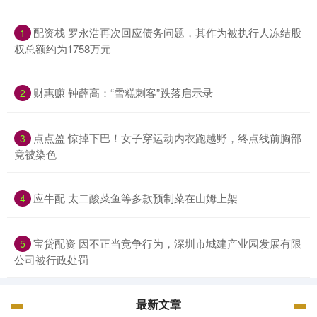
配资栈 罗永浩再次回应债务问题，其作为被执行人冻结股
1
权总额约为1758万元
财惠赚 钟薛高：“雪糕刺客”跌落启示录
2
点点盈 惊掉下巴！女子穿运动内衣跑越野，终点线前胸部
3
竟被染色
应牛配 太二酸菜鱼等多款预制菜在山姆上架
4
宝贷配资 因不正当竞争行为，深圳市城建产业园发展有限
5
公司被行政处罚
最新文章