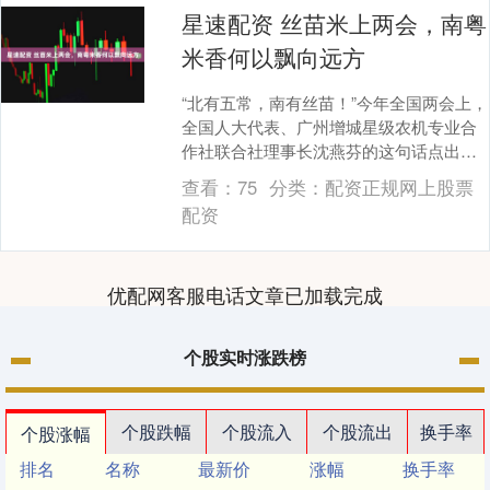
星速配资 丝苗米上两会，南粤
米香何以飘向远方
“北有五常，南有丝苗！”今年全国两会上，
全国人大代表、广州增城星级农机专业合
作社联合社理事长沈燕芬的这句话点出了
广东丝苗米的品牌底气。这颗从岭南田间
查看：
75
分类：
配资正规网上股票
走出的米粒，....
配资
优配网客服电话文章已加载完成
个股实时涨跌榜
个股跌幅
个股流入
个股流出
换手率
个股涨幅
排名
名称
最新价
涨幅
换手率