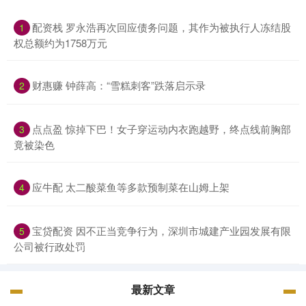
配资栈 罗永浩再次回应债务问题，其作为被执行人冻结股
1
权总额约为1758万元
财惠赚 钟薛高：“雪糕刺客”跌落启示录
2
点点盈 惊掉下巴！女子穿运动内衣跑越野，终点线前胸部
3
竟被染色
应牛配 太二酸菜鱼等多款预制菜在山姆上架
4
宝贷配资 因不正当竞争行为，深圳市城建产业园发展有限
5
公司被行政处罚
最新文章