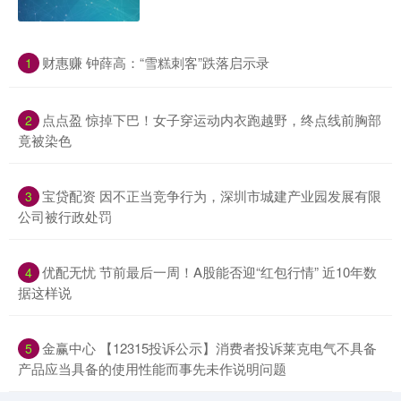
​财惠赚 钟薛高：“雪糕刺客”跌落启示录
1
​点点盈 惊掉下巴！女子穿运动内衣跑越野，终点线前胸部
2
竟被染色
​宝贷配资 因不正当竞争行为，深圳市城建产业园发展有限
3
公司被行政处罚
​优配无忧 节前最后一周！A股能否迎“红包行情” 近10年数
4
据这样说
​金赢中心 【12315投诉公示】消费者投诉莱克电气不具备
5
产品应当具备的使用性能而事先未作说明问题