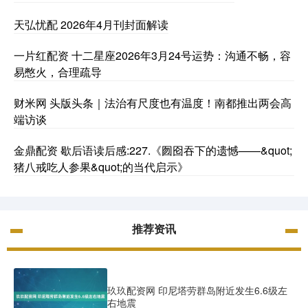
天弘忧配 2026年4月刊封面解读
一片红配资 十二星座2026年3月24号运势：沟通不畅，容
易憋火，合理疏导
财米网 头版头条｜法治有尺度也有温度！南都推出两会高
端访谈
金鼎配资 歇后语读后感:227.《囫囵吞下的遗憾——&quot;
猪八戒吃人参果&quot;的当代启示》
推荐资讯
玖玖配资网 印尼塔劳群岛附近发生6.6级左
右地震