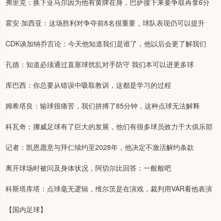
弗里克：换下亚马尔因为他有黄牌在身，巴萨接下来要争取再拿6分
霍安·加西亚：这场胜利对争夺前8名很重要，球队表现仍可以提升
CDK谈加纳乔言论：今天他知道我们是谁了，他以后会更了解我们
孔德：知道必须通过直塞球扰乱对手防守 我们本可以进更多球
库巴西：你总要从错误中吸取教训，这都是学习的过程
姆希塔良：输球很痛苦，我们拼搏了85分钟，这种点球无法解释
科瓦奇：挪威足球有了巨大的发展，他们有很多球员效力于大俱乐部
记者：凯恩愿意与拜仁续约至2028年，他决定不激活解约条款
离开球场时被问及身体状况，阿切尔比回答：一般般吧
科斯塔库塔：点球毫无逻辑，维尔茨是在演戏，裁判用VAR看他表演
【国内足球】