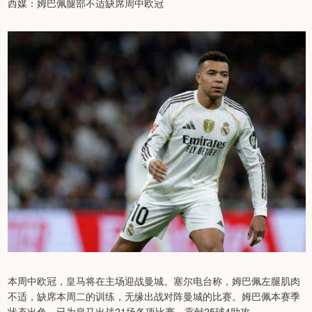
西媒：姆巴佩腿部不适缺席周中欧冠
本周中欧冠，皇马将在主场迎战曼城。塞尔电台称，姆巴佩左腿肌肉
不适，缺席本周二的训练，无缘出战对阵曼城的比赛。姆巴佩本赛季
状态出色，已为皇马出战21场各项比赛，贡献25球4助攻。