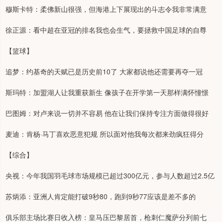
穆斯卡特：柔佛新山很强，但海港上下展现出的斗志令我非常满意
徐正源：看中超在亚冠的排名我也会生气，要拯救中国足球的自尊
【篮球】
追梦：约基奇的天赋已是历史前10了 大家都说他还需要再夺一冠
斯玛特：加盟湖人让我重获新生 像孩子在开学第一天那样满怀憧憬
巴图姆：对卢来说一切并不容易 他在让我们保持专注方面做得很好
麦迪：肯杨·马丁喜欢恶意犯规 所以面对他我每次都来劲疯狂得分
【综合】
央视：今年我国羽毛球市场规模已超过300亿元，参与人数超过2.5亿
苏炳添：亚洲人肯定能打破9秒80，跑到9秒77应该是差不多的
俱乐部主场比赛日收入榜：皇马压巴黎居首，枪刺仁魔萨分列前七