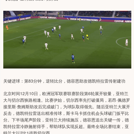
关键进球：第83分钟，逆转比分，德容恩助攻德凯特拉雷传射建功
北京时间12月10日，欧洲冠军联赛联赛阶段第6轮展开较量，亚特兰
大与切尔西狭路相逢。比赛伊始，切尔西率先打破僵局，若昂·佩德罗
接里斯·詹姆斯助攻后完成破门，为球队取得领先。随后亚特兰大展开
反击，德凯特拉雷送出精准传球，斯卡马卡抓住机会头球破门扳平比
分。下半场尾声阶段，亚特兰大持续施压，德容恩送出关键一传，德
凯特拉雷冷静施射得手，帮助球队实现反超。最终全场比赛结束，亚
特兰大以2比1战胜切尔西。