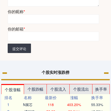
你的昵称
*
你的邮箱
*
提交评论
个股实时涨跌榜
个股跌幅
个股流入
个股流出
换手率
个股涨幅
排名
名称
最新价
涨幅
换手率
1
N展芯
118
403.20%
55.33%