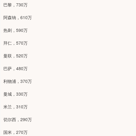
巴黎，730万
阿森纳，610万
热刺，590万
拜仁，570万
曼联，520万
巴萨，480万
利物浦，370万
曼城，330万
米兰，310万
切尔西，290万
国米，270万