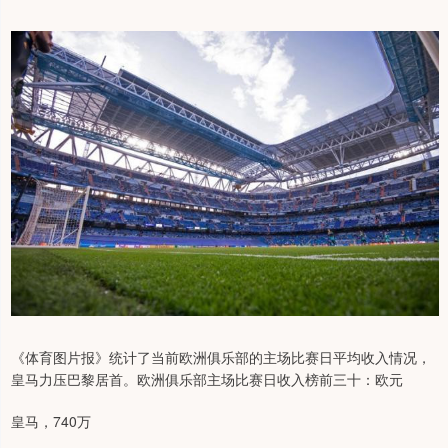
《体育图片报》统计了当前欧洲俱乐部的主场比赛日平均收入情况，
皇马力压巴黎居首。欧洲俱乐部主场比赛日收入榜前三十：欧元
皇马，740万