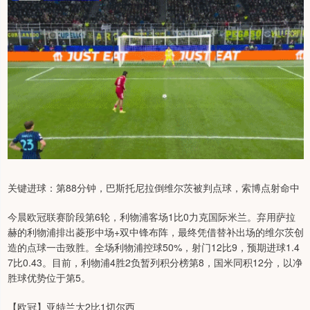
关键进球：第88分钟，巴斯托尼拉倒维尔茨被判点球，索博点射命中
今晨欧冠联赛阶段第6轮，利物浦客场1比0力克国际米兰。弃用萨拉
赫的利物浦排出菱形中场+双中锋布阵，最终凭借替补出场的维尔茨创
造的点球一击致胜。全场利物浦控球50%，射门12比9，预期进球1.4
7比0.43。目前，利物浦4胜2负暂列积分榜第8，国米同积12分，以净
胜球优势位于第5。
【欧冠】亚特兰大2比1切尔西