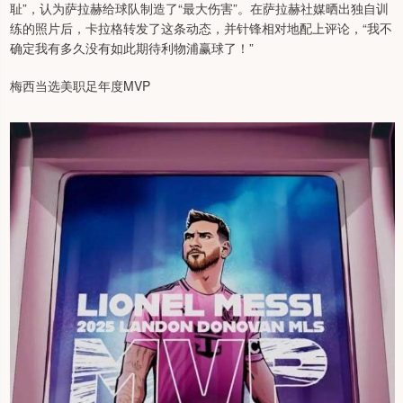
耻”，认为萨拉赫给球队制造了“最大伤害”。在萨拉赫社媒晒出独自训
练的照片后，卡拉格转发了这条动态，并针锋相对地配上评论，“我不
确定我有多久没有如此期待利物浦赢球了！”
梅西当选美职足年度MVP