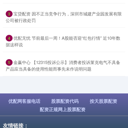
​宝贷配资 因不正当竞争行为，深圳市城建产业园发展有限
3
公司被行政处罚
​优配无忧 节前最后一周！A股能否迎“红包行情” 近10年数
4
据这样说
​金赢中心 【12315投诉公示】消费者投诉莱克电气不具备
5
产品应当具备的使用性能而事先未作说明问题
优配网客服电话
股票配资代码
按天股票配资
配资正规网上股票配资
友情链接：