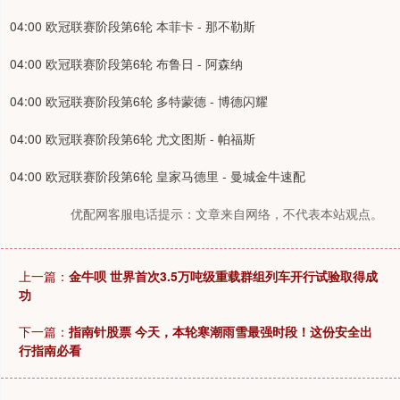
04:00 欧冠联赛阶段第6轮 本菲卡 - 那不勒斯
04:00 欧冠联赛阶段第6轮 布鲁日 - 阿森纳
04:00 欧冠联赛阶段第6轮 多特蒙德 - 博德闪耀
04:00 欧冠联赛阶段第6轮 尤文图斯 - 帕福斯
04:00 欧冠联赛阶段第6轮 皇家马德里 - 曼城金牛速配
优配网客服电话提示：文章来自网络，不代表本站观点。
上一篇：
金牛呗 世界首次3.5万吨级重载群组列车开行试验取得成
功
下一篇：
指南针股票 今天，本轮寒潮雨雪最强时段！这份安全出
行指南必看