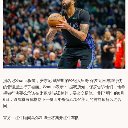
据名记Shams报道，安东尼·戴维斯的经纪人里奇·保罗近日与独行侠
的管理层进行了会面。Shams表示：“据我所知，保罗告诉他们，他希
望独行侠要么承诺在休赛期与AD续约，要么交易他。”到了明年的8月
6日，浓眉将有资格签下一份四年价值2.75亿美元的提前顶薪续约合
同。
官方：红牛顾问马尔科博士将离开红牛车队