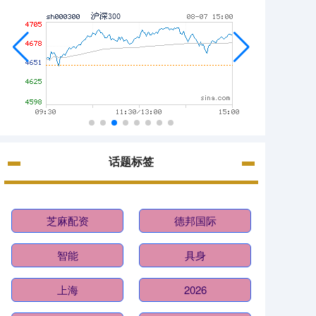
话题标签
芝麻配资
德邦国际
智能
具身
上海
2026