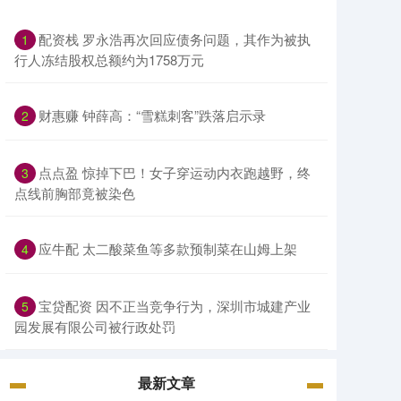
配资栈 罗永浩再次回应债务问题，其作为被执
1
行人冻结股权总额约为1758万元
财惠赚 钟薛高：“雪糕刺客”跌落启示录
2
点点盈 惊掉下巴！女子穿运动内衣跑越野，终
3
点线前胸部竟被染色
应牛配 太二酸菜鱼等多款预制菜在山姆上架
4
宝贷配资 因不正当竞争行为，深圳市城建产业
5
园发展有限公司被行政处罚
最新文章