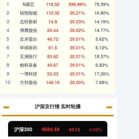
1
N展芯
116.52
396.89%
79.39%
2
锐翔智能
110.02
20.21%
16.80%
3
志特新材
14.8
20.03%
14.18%
4
博腾股份
20.44
20.02%
14.77%
5
近岸蛋白
46.72
20.01%
5.62%
6
毕得医药
61.6
20.01%
6.12%
7
五洲医疗
83.62
20.01%
18.37%
8
耐科装备
49.67
20.01%
6.83%
9
一博科技
53.33
20.01%
17.26%
10
方邦股份
146.16
20.00%
7.68%
沪深京行情 实时轮播
北证50
1134.24
创业
11.37
1.01%