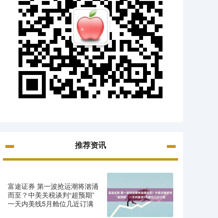
推荐资讯
富途证券 第一波抢运潮将汹涌
而至？中美关税谈判“超预期”
一天内美线5月舱位几近订满