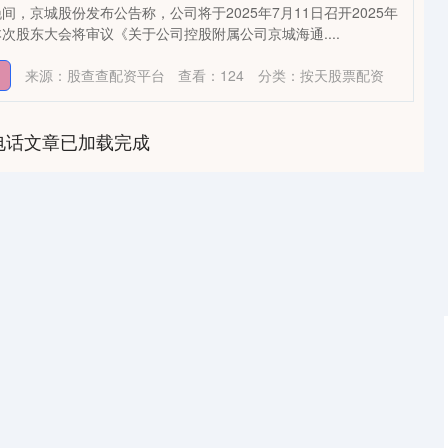
晚间，京城股份发布公告称，公司将于2025年7月11日召开2025年
次股东大会将审议《关于公司控股附属公司京城海通....
来源：股查查配资平台
查看：
124
分类：
按天股票配资
电话文章已加载完成
沪深300
4694.44
1.42%
43.13
0.93%